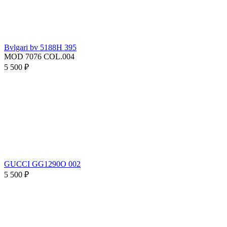
Bvlgari bv 5188H 395
MOD 7076 COL.004
5 500 ₽
GUCCI GG1290O 002
5 500 ₽