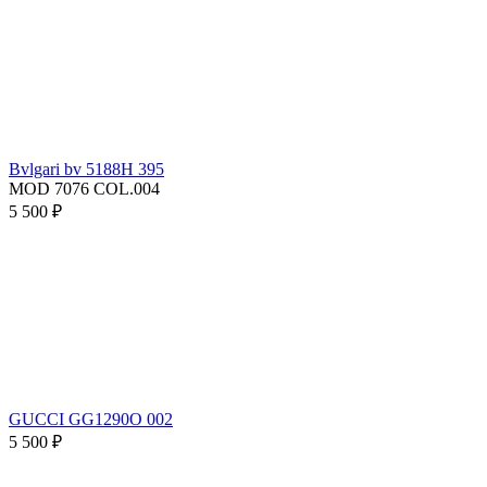
Bvlgari bv 5188H 395
MOD 7076 COL.004
5 500 ₽
GUCCI GG1290O 002
5 500 ₽