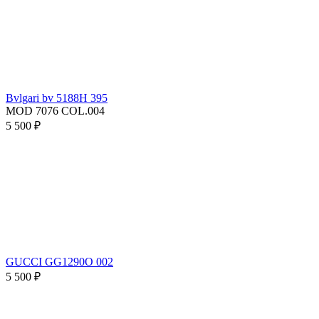
Bvlgari bv 5188H 395
MOD 7076 COL.004
5 500 ₽
GUCCI GG1290O 002
5 500 ₽