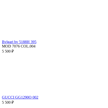
Bvlgari bv 5188H 395
MOD 7076 COL.004
5 500 ₽
GUCCI GG1290O 002
5 500 ₽