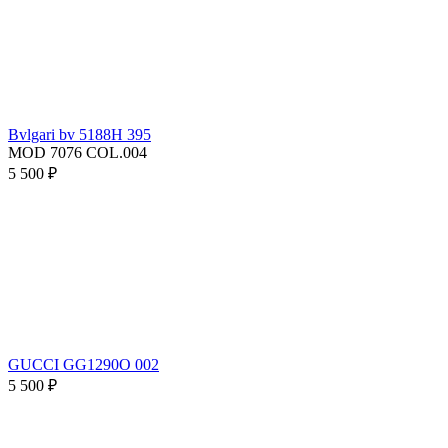
Bvlgari bv 5188H 395
MOD 7076 COL.004
5 500 ₽
GUCCI GG1290O 002
5 500 ₽