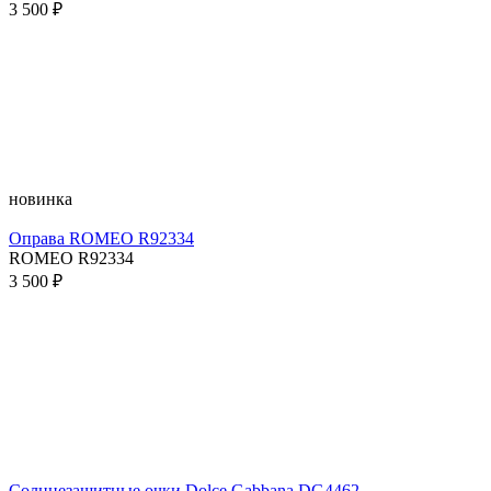
3 500 ₽
новинка
Оправа ROMEO R92334
ROMEO R92334
3 500 ₽
Солнцезащитные очки Dolce Gabbana DG4462