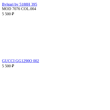
Bvlgari bv 5188H 395
MOD 7076 COL.004
5 500 ₽
GUCCI GG1290O 002
5 500 ₽