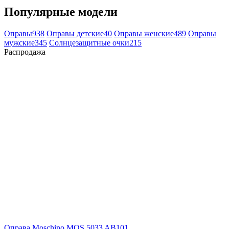
Популярные модели
Оправы
938
Оправы детские
40
Оправы женские
489
Оправы
мужские
345
Солнцезащитные очки
215
Распродажа
Оправа Moschino MOS 5033 AB101