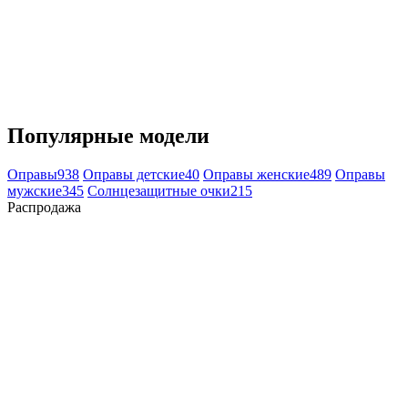
Популярные модели
Оправы
938
Оправы детские
40
Оправы женские
489
Оправы
мужские
345
Солнцезащитные очки
215
Распродажа