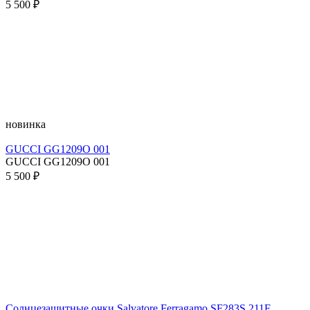
5 500 ₽
новинка
GUCCI GG1209O 001
GUCCI GG1209O 001
5 500 ₽
Солнцезащитные очки Salvatore Ferragamo SF283S 211F