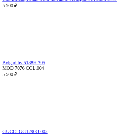
5 500 ₽
Bvlgari bv 5188H 395
MOD 7076 COL.004
5 500 ₽
GUCCI GG1290O 002