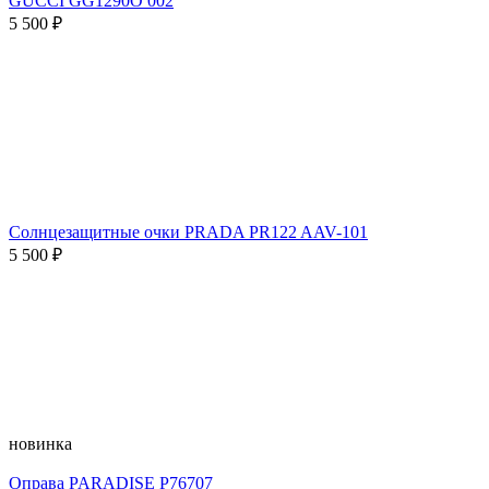
GUCCI GG1290O 002
5 500 ₽
Солнцезащитные очки PRADA PR122 AAV-101
5 500 ₽
новинка
Оправа PARADISE P76707