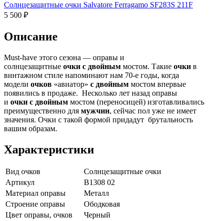
Солнцезащитные очки Salvatore Ferragamo SF283S 211F
5 500 ₽
Описание
Must-have этого сезона — оправы и
солнцезащитные
очки
с
двойным
мостом. Такие
очки
в
винтажном стиле напоминают нам 70-е годы, когда
модели
очков
«авиатор»
с
двойным
мостом впервые
появились в продаже. Несколько лет назад оправы
и
очки
с
двойным
мостом (переносицей) изготавливались
преимущественно для
мужчин
, сейчас пол уже не имеет
значения. Очки с такой формой придадут брутальность
вашим образам.
Характеристики
Вид очков
Солнцезащитные очки
Артикул
B1308 02
Материал оправы
Металл
Строение оправы
Ободковая
Цвет оправы, очков
Черный