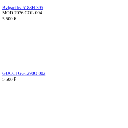
Bvlgari bv 5188H 395
MOD 7076 COL.004
5 500 ₽
GUCCI GG1290O 002
5 500 ₽