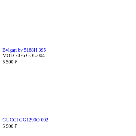
Bvlgari bv 5188H 395
MOD 7076 COL.004
5 500 ₽
GUCCI GG1290O 002
5 500 ₽