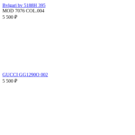
Bvlgari bv 5188H 395
MOD 7076 COL.004
5 500 ₽
GUCCI GG1290O 002
5 500 ₽