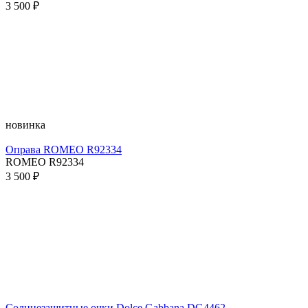
3 500 ₽
новинка
Оправа ROMEO R92334
ROMEO R92334
3 500 ₽
Солнцезащитные очки Dolce Gabbana DG4462