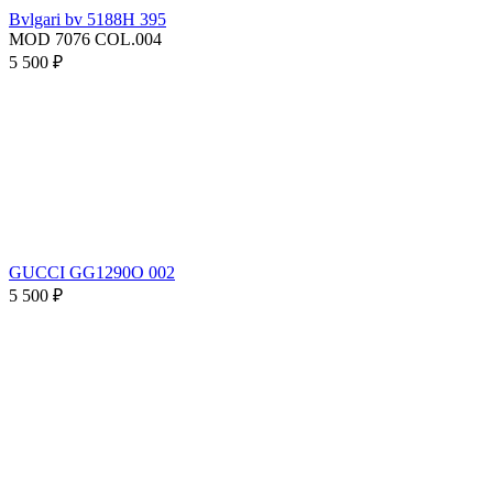
Bvlgari bv 5188H 395
MOD 7076 COL.004
5 500 ₽
GUCCI GG1290O 002
5 500 ₽