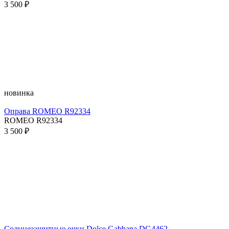
3 500 ₽
новинка
Оправа ROMEO R92334
ROMEO R92334
3 500 ₽
Солнцезащитные очки Dolce Gabbana DG4462